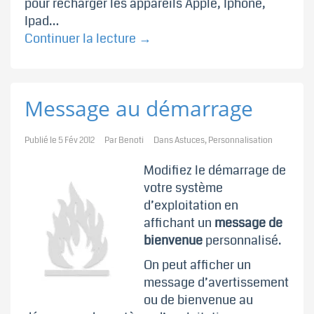
pour recharger les appareils Apple, Iphone,
Ipad…
Continuer la lecture
→
Message au démarrage
Publié le
5 Fév 2012
Par
Benoti
Dans
Astuces
,
Personnalisation
Modifiez le démarrage de
votre système
d’exploitation en
affichant un
message de
bienvenue
personnalisé.
On peut afficher un
message d’avertissement
ou de bienvenue au