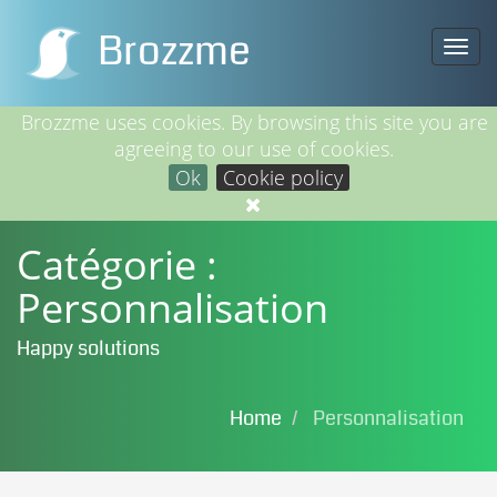
Brozzme
Togg
navi
Brozzme uses cookies. By browsing this site you are
agreeing to our use of cookies.
Ok
Cookie policy
Catégorie :
Personnalisation
Happy solutions
Home
Personnalisation