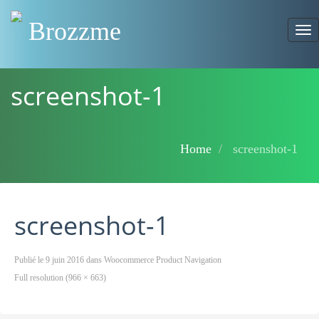
Brozzme
To
nav
screenshot-1
Home
screenshot-1
screenshot-1
Publié le
9 juin 2016
dans
Woocommerce Product Navigation
Full resolution (966 × 663)