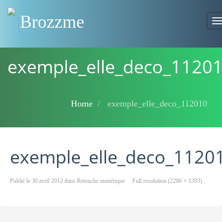
Brozzme
T
n
exemple_elle_deco_1120
Home
exemple_elle_deco_112010
exemple_elle_deco_1120
Publié le
30 avril 2012
dans
Retouche numérique
Full resolution (2286 × 1393)