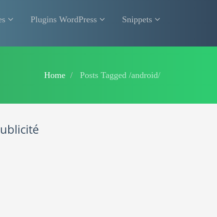
es
Plugins WordPress
Snippets
Home
Posts Tagged
/
android/
ublicité