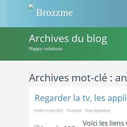
Brozzme
Archives du blog
Happy solutions
Archives mot-clé : a
Regarder la tv, les appli
Publié le
6 Juin 2013
Par
Benoti
Dans
Applications
Voici les liens