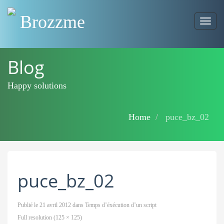
Brozzme
Togg
navig
Blog
Happy solutions
Home
puce_bz_02
puce_bz_02
Publié le
21 avril 2012
dans
Temps d’éxécution d’un script
Full resolution (125 × 125)